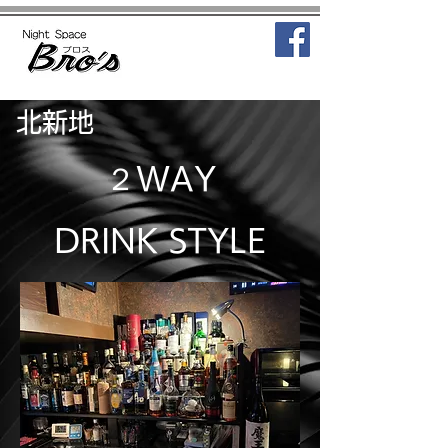
（06）6344－1616
北新地
２WAY
DRINK STYLE